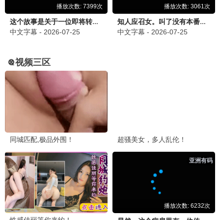
分享你的追剧感受，推荐好剧~
发布留言
追剧小能手
5分钟前
追
庆余年第二季终于来了！88影视网更新超快，画质也
清晰
韩剧迷
20分钟前
韩
泪之女王太好哭了，金秀贤演技绝了，88影视网资源
真全
日剧爱好者
45分钟前
日
重启人生真的是神作，安藤樱演技无敌，推荐所有人看
© 2026 88影视网 | 永久免费电视剧大全 | 极速追剧·每日更新