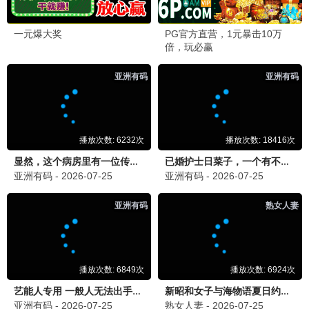
南来北往
热播
39集
白敬亭·铁路刑警群像 · 2024
9.3
刑侦
88影视网·免费追剧
88热播
三大队
口碑
24集
秦昊·刑侦追凶 · 2023
9.4
悬疑
88影视网·免费追剧