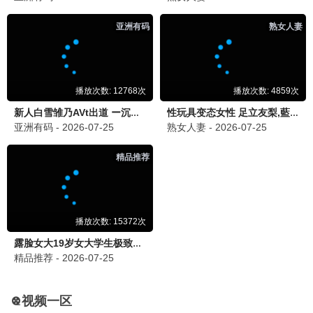
88热播
与凤行
高甜
39集
赵丽颖林更新·仙侠虐恋 · 2024
9.6
古装
88影视网·免费追剧
88热播